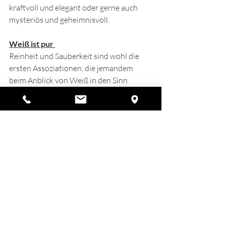
kraftvoll und elegant oder gerne auch 
mysteriös und geheimnisvoll. 
Weiß ist pur 
Reinheit und Sauberkeit sind wohl die 
ersten Assoziationen, die jemandem 
beim Anblick von Weiß in den Sinn 
kommen. Weiß wirkt frisch, neu, 
unverbraucht und ist deshalb in der 
Werbung sehr beliebt. 
Wir bringen die Farben 
zum Leuchten
Sind Sie nun farbenfroh darauf 
eingestimmt, Ihren Kunden und 
Angeboten in der dunklen Jahreszeit 