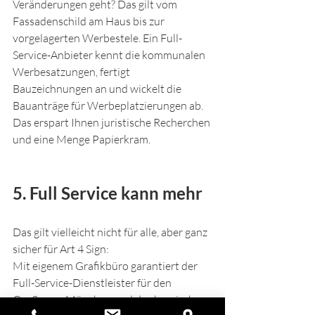
Veränderungen geht? Das gilt vom 
Fassadenschild am Haus bis zur 
vorgelagerten Werbestele. Ein Full-
Service-Anbieter kennt die kommunalen 
Werbesatzungen, fertigt 
Bauzeichnungen an und wickelt die 
Bauanträge für Werbeplatzierungen ab. 
Das erspart Ihnen juristische Recherchen 
und eine Menge Papierkram. 
5. Full Service kann mehr
Das gilt vielleicht nicht für alle, aber ganz 
sicher für Art 4 Sign: 
Mit eigenem Grafikbüro garantiert der 
Full-Service-Dienstleister für den 
Großraum München und das bayrische 