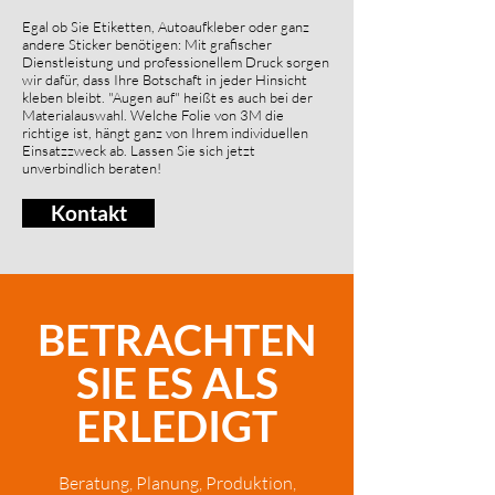
Egal ob Sie Etiketten, Autoaufkleber oder ganz
andere Sticker benötigen: Mit grafischer
Dienstleistung und professionellem Druck sorgen
wir dafür, dass Ihre Botschaft in jeder Hinsicht
kleben bleibt. "Augen auf" heißt es auch bei der
Materialauswahl. Welche Folie von 3M die
richtige ist, hängt ganz von Ihrem individuellen
Einsatzzweck ab. Lassen Sie sich jetzt
unverbindlich beraten!
Kontakt
BETRACHTEN
SIE ES
ALS
ERLEDIGT
Beratung, Planung, Produktion,