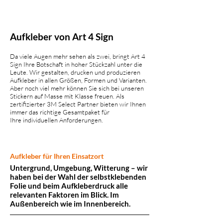
Aufkleber von Art 4 Sign
Da viele Augen mehr sehen als zwei, bringt Art 4
Sign Ihre Botschaft in hoher Stückzahl unter die
Leute. Wir gestalten, drucken und produzieren
Aufkleber in allen Größen, Formen und Varianten.
Aber noch viel mehr können Sie sich bei unseren
Stickern auf Masse mit Klasse freuen. Als
zertifizierter 3M Select Partner bieten wir Ihnen
immer das richtige Gesamtpaket für
Ihre individuellen Anforderungen.
Aufkleber für Ihren Einsatzort
Untergrund, Umgebung, Witterung – wir
haben bei der Wahl der selbstklebenden
Folie und beim Aufkleberdruck alle
relevanten Faktoren im Blick. Im
Außenbereich wie im Innenbereich.