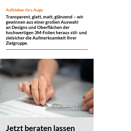
Aufkleber fürs Auge
Transparent, glatt, matt, glänzend – wir
gewinnen aus einer großen Auswahl
an Designs und Oberflächen der
hochwertigen 3M-Folien heraus stil- und
zielsicher die Aufmerksamkeit Ihrer
Zielgruppe.
Aufkleber nach gewünschter Haltbarkeit
Wochen, Monate, Jahre? Bei uns führen
Ihre Angaben immer zur richtigen
Klebefolie und zum fairen Preis.
Natürlich denken wir auch daran,
dass Ihre Aufkleber
hinterher noch ablösbar sind.
Jetzt beraten lassen