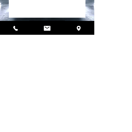
Senden
Über uns
Wir sind ein Team von engagierten und
professionellen Handwerkern, die ihren
Beruf wirklich lieben. Mit „sichtbar werben“
haben wir uns nicht nur einen
werbewirksamen Slogan auf die
sprichwörtlichen Fahnen geschrieben: wir
leben diese Aussage. Und das merkt man!
© 2021 Art 4 Sign