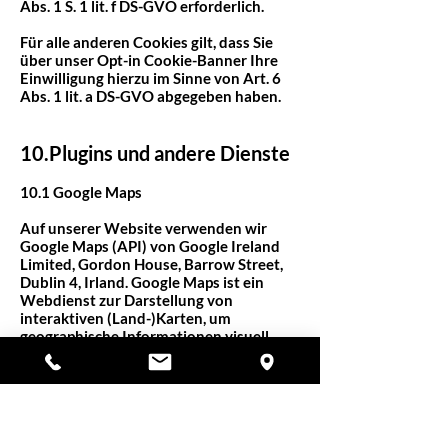
Abs. 1 S. 1 lit. f DS-GVO erforderlich.
Für alle anderen Cookies gilt, dass Sie
über unser Opt-in Cookie-Banner Ihre
Einwilligung hierzu im Sinne von Art. 6
Abs. 1 lit. a DS-GVO abgegeben haben.
10.Plugins und andere Dienste
10.1 Google Maps
Auf unserer Website verwenden wir
Google Maps (API) von Google Ireland
Limited, Gordon House, Barrow Street,
Dublin 4, Irland. Google Maps ist ein
Webdienst zur Darstellung von
interaktiven (Land-)Karten, um
geographische Informationen visuell
darzustellen. Über die Nutzung dieses
Dienstes kann Ihnen beispielsweise
unser Standort angezeigt und eine
etwaige Anfahrt erleichtert werden.
Bereits beim Aufrufen derjenigen