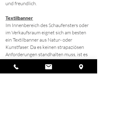
und freundlich.
Textilbanner
Im Innenbereich des Schaufensters oder 
im Verkaufsraum eignet sich am besten 
ein Textilbanner aus Natur- oder 
Kunstfaser. Da es keinen strapaziösen 
Anforderungen standhalten muss, ist es 
die preiswerte Lösung für Werbung am 
POS.
Mesh-Banner
Wer mit einem Banner im Außenbereich 
sichtbar werben möchte, sollte ein Mesh-
Banner nutzen. Mesh ist 
winddurchlässig, wasserfest und 
lichtdurchlässig.